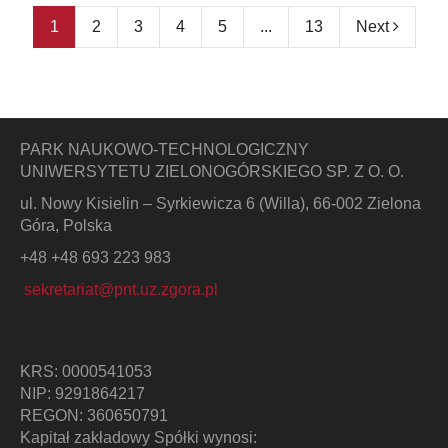
1
2
3
4
5
...
13
Next
PARK NAUKOWO-TECHNOLOGICZNY
UNIWERSYTETU ZIELONOGÓRSKIEGO SP. Z O. O.
ul. Nowy Kisielin – Syrkiewicza 6 (Willa), 66-002 Zielona
Góra, Polska
+48 +48 693 223 983
sekretariat@pnt.uz.zgora.pl
KRS: 0000541053
NIP: 9291864217
REGON: 360650791
Kapitał zakładowy Spółki wynosi: