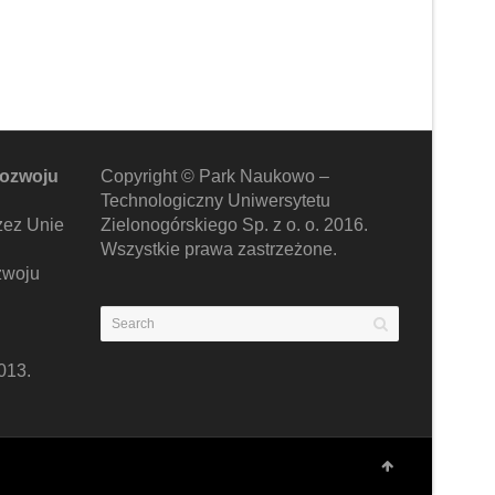
rozwoju
Copyright © Park Naukowo –
Technologiczny Uniwersytetu
zez Unie
Zielonogórskiego Sp. z o. o. 2016.
Wszystkie prawa zastrzeżone.
zwoju
013.