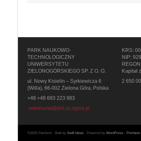
PARK NAUKOWO-
KRS: 0
TECHNOLOGICZNY
NIP: 92
UNIWERSYTETU
REGON:
ZIELONOGÓRSKIEGO SP. Z O. O.
Kapitał 
ul. Nowy Kisielin – Syrkiewicza 6
2 650 00
(Willa), 66-002 Zielona Góra, Polska
+48 +48 693 223 983
sekretariat@pnt.uz.zgora.pl
©2026 Flexform · Built by
Swift Ideas
· Powered by
WordPress
·
Premium 