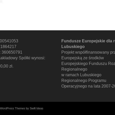
000541053
Fundusze Europejskie dla 
91864217
Lubuskiego
 360650791
Projekt współfinansowany pr
zakładowy Spółki wynosi:
Europejską ze środków
Europejskiego Funduszu Ro
0,00 zł.
Regionalnego
w ramach Lubuskiego
Regionalnego Programu
Operacyjnego na lata 2007-2
WordPress Themes by Swift Ideas