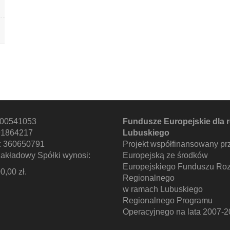
000541053
Fundusze Europejskie dla 
91864217
Lubuskiego
 360650791
Projekt współfinansowany pr
zakładowy Spółki wynosi:
Europejską ze środków
Europejskiego Funduszu Ro
0,00 zł.
Regionalnego
w ramach Lubuskiego
Regionalnego Programu
Operacyjnego na lata 2007-2