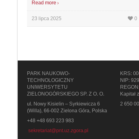
Read more
23 lipca 2025
0
PARK NAUKOWO-
KRS: 0
TECHNOLOGICZNY
NIP: 92
UNIWERSYTETU
REGON:
ZIELONOGÓRSKIEGO SP. Z O. O.
Kapitał 
ul. Nowy Kisielin – Syrkiewicza 6
2 650 00
(Willa), 66-002 Zielona Góra, Polska
+48 +48 693 223 983
sekretariat@pnt.uz.zgora.pl