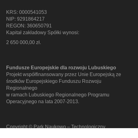
KRS: 0000541053
NIP: 9291864217
REGON: 360650791
Kapitał zakładowy Spółki wynosi:
2 650 000,00 zł.
Fundusze Europejskie dla rozwoju Lubuskiego
Projekt współfinansowany przez Unie Europejską ze
środków Europejskiego Funduszu Rozwoju
Regionalnego
w ramach Lubuskiego Regionalnego Programu
Operacyjnego na lata 2007-2013.
Copyright © Park Naukowo – Technologiczny
Uniwersytetu Zielonogórskiego Sp. z o. o. 2016.