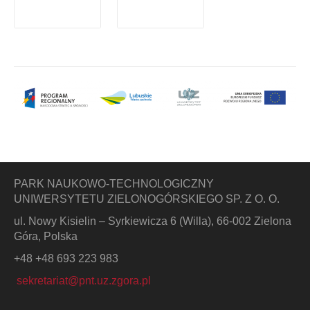
PARK NAUKOWO-TECHNOLOGICZNY
UNIWERSYTETU ZIELONOGÓRSKIEGO SP. Z O. O.
ul. Nowy Kisielin – Syrkiewicza 6 (Willa), 66-002 Zielona
Góra, Polska
+48 +48 693 223 983
sekretariat@pnt.uz.zgora.pl