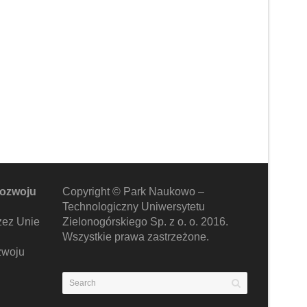
rozwoju
Copyright © Park Naukowo –
Technologiczny Uniwersytetu
zez Unie
Zielonogórskiego Sp. z o. o. 2016.
Wszystkie prawa zastrzeżone.
zwoju