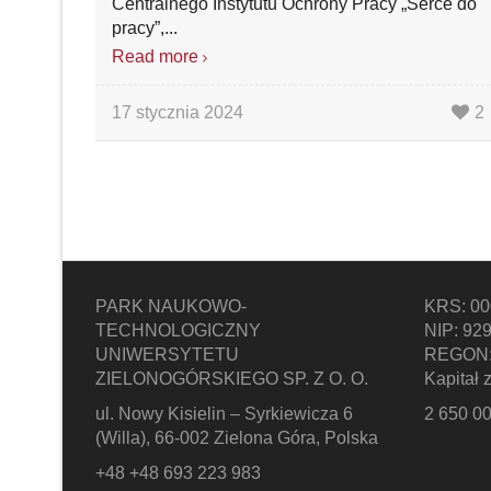
Centralnego Instytutu Ochrony Pracy „Serce do
pracy”,...
Read more
17 stycznia 2024
2
PARK NAUKOWO-
KRS: 0
TECHNOLOGICZNY
NIP: 92
UNIWERSYTETU
REGON:
ZIELONOGÓRSKIEGO SP. Z O. O.
Kapitał 
ul. Nowy Kisielin – Syrkiewicza 6
2 650 00
(Willa), 66-002 Zielona Góra, Polska
+48 +48 693 223 983