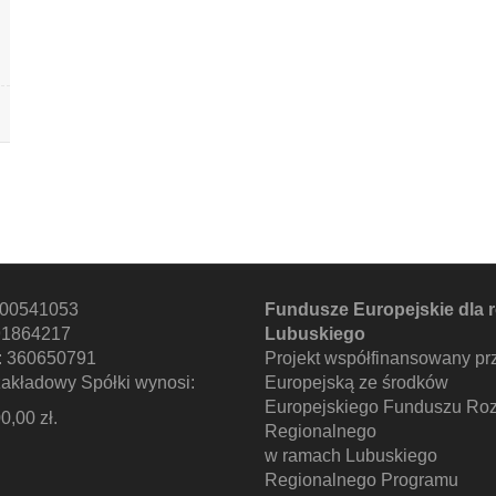
000541053
Fundusze Europejskie dla 
91864217
Lubuskiego
 360650791
Projekt współfinansowany pr
zakładowy Spółki wynosi:
Europejską ze środków
Europejskiego Funduszu Ro
0,00 zł.
Regionalnego
w ramach Lubuskiego
Regionalnego Programu