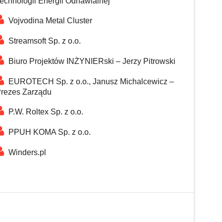
echnologii Energii Odnawialnej
Vojvodina Metal Cluster
Streamsoft Sp. z o.o.
Biuro Projektów INŻYNIERski – Jerzy Pitrowski
EUROTECH Sp. z o.o., Janusz Michalcewicz –
rezes Zarządu
P.W. Roltex Sp. z o.o.
PPUH KOMA Sp. z o.o.
Winders.pl