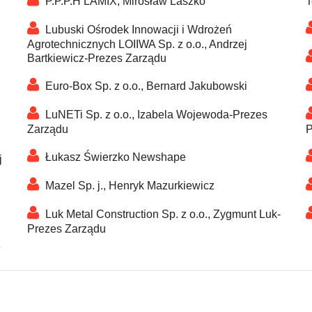
P.P.P.H LAMIX, Mirosław Laszko
T
Lubuski Ośrodek Innowacji i Wdrożeń
Agrotechnicznych LOIIWA Sp. z o.o., Andrzej
Bartkiewicz-Prezes Zarządu
Euro-Box Sp. z o.o., Bernard Jakubowski
LuNETi Sp. z o.o., Izabela Wojewoda-Prezes
Zarządu
P
Łukasz Świerzko Newshape
j
Mazel Sp. j., Henryk Mazurkiewicz
Luk Metal Construction Sp. z o.o., Zygmunt Luk-
Prezes Zarządu
z