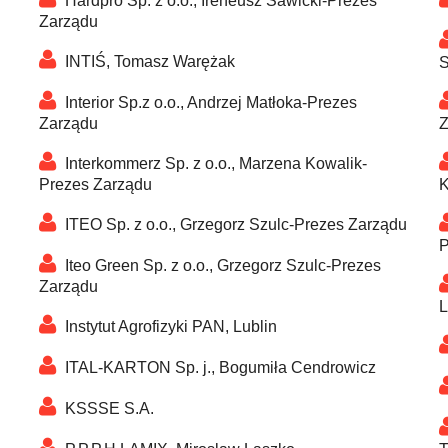
Hardpro Sp. z o.o., Ireneusz Sawicki-Prezes
Zarządu
INTIŚ, Tomasz Warężak
S
Interior Sp.z o.o., Andrzej Matłoka-Prezes
Zarządu
Z
Interkommerz Sp. z o.o., Marzena Kowalik-
Prezes Zarządu
K
ITEO Sp. z o.o., Grzegorz Szulc-Prezes Zarządu
P
Iteo Green Sp. z o.o., Grzegorz Szulc-Prezes
Zarządu
L
Instytut Agrofizyki PAN, Lublin
ITAL-KARTON Sp. j., Bogumiła Cendrowicz
KSSSE S.A.