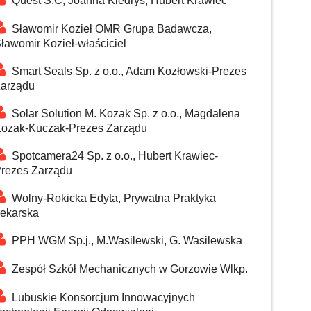
Quest S.C, Joanna Kiedrys, Hubert Krawiec
Sławomir Kozieł OMR Grupa Badawcza,
ławomir Kozieł-właściciel
Smart Seals Sp. z o.o., Adam Kozłowski-Prezes
arządu
Solar Solution M. Kozak Sp. z o.o., Magdalena
ozak-Kuczak-Prezes Zarządu
Spotcamera24 Sp. z o.o., Hubert Krawiec-
rezes Zarządu
Wolny-Rokicka Edyta, Prywatna Praktyka
ekarska
PPH WGM Sp.j., M.Wasilewski, G. Wasilewska
Zespół Szkół Mechanicznych w Gorzowie Wlkp.
Lubuskie Konsorcjum Innowacyjnych