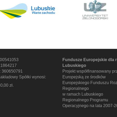
000541053
Fundusze Europejskie dla 
91864217
Lubuskiego
 360650791
Projekt współfinansowany pr
zakładowy Spółki wynosi:
Europejską ze środków
Europejskiego Funduszu Ro
0,00 zł.
Regionalnego
w ramach Lubuskiego
Regionalnego Programu
Operacyjnego na lata 2007-2