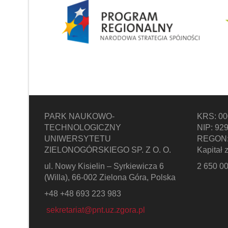
PARK NAUKOWO-
KRS: 0
TECHNOLOGICZNY
NIP: 92
UNIWERSYTETU
REGON:
ZIELONOGÓRSKIEGO SP. Z O. O.
Kapitał 
ul. Nowy Kisielin – Syrkiewicza 6
2 650 00
(Willa), 66-002 Zielona Góra, Polska
+48 +48 693 223 983
sekretariat@pnt.uz.zgora.pl