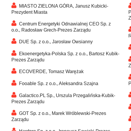
MIASTO ZIELONA GÓRA, Janusz Kubicki-
Prezydent Miasta
P
Z
Centrum Energetyki Odnawialnej CEO Sp. z
o.o., Radosław Grech-Prezes Zarządu
R
DUE Sp. z o.o., Jarosław Owsianny
Ekoenergetyka-Polska Sp. z o.o., Bartosz Kubik-
Prezes Zarządu
Z
ECOVERDE, Tomasz Warężak
Fooable Sp. z o.o., Aleksandra Szajna
P
Galactico.PL Sp., Urszula Przegalińska-Kubik-
Prezes Zarządu
GOT Sp. z o.o., Marek Wróblewski-Prezes
Zarządu