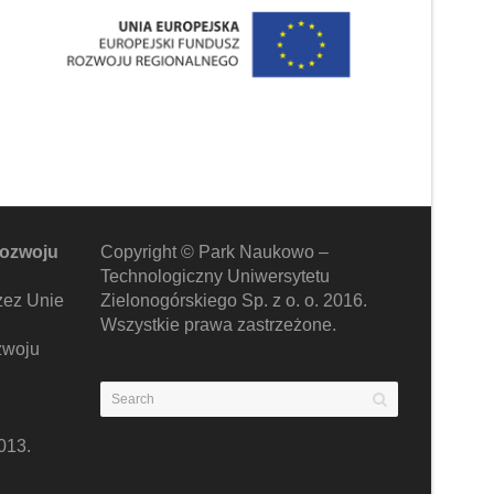
rozwoju
Copyright © Park Naukowo –
Technologiczny Uniwersytetu
zez Unie
Zielonogórskiego Sp. z o. o. 2016.
Wszystkie prawa zastrzeżone.
zwoju
013.