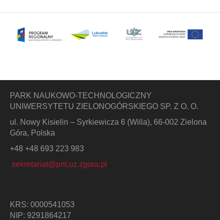
PARK NAUKOWO-TECHNOLOGICZNY
UNIWERSYTETU ZIELONOGÓRSKIEGO SP. Z O. O.
ul. Nowy Kisielin – Syrkiewicza 6 (Willa), 66-002 Zielona
Góra, Polska
+48 +48 693 223 983
sekretariat@pnt.uz.zgora.pl
KRS: 0000541053
NIP: 9291864217