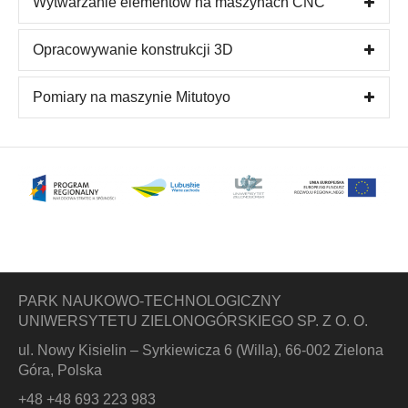
Wytwarzanie elementów na maszynach CNC
Opracowywanie konstrukcji 3D
Pomiary na maszynie Mitutoyo
PARK NAUKOWO-TECHNOLOGICZNY
UNIWERSYTETU ZIELONOGÓRSKIEGO SP. Z O. O.
ul. Nowy Kisielin – Syrkiewicza 6 (Willa), 66-002 Zielona
Góra, Polska
+48 +48 693 223 983