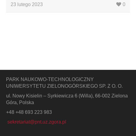
23 lutego 2023
0
PARK NAUKOWO-TECHNOLOGICZNY
UNIWERSYTETU ZIELONOGÓRSKIEGO SP. Z O. O.
ul. Nowy Kisielin – Syrkiewicza 6 (Willa), 66-002 Zielona
Góra, Polska
+48 +48 693 223 983
sekretariat@pnt.uz.zgora.pl