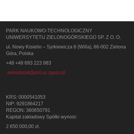
PARK NAUKOWO-TECHNOLOGICZNY
UNIWERSYTETU ZIELONOGÓRSKIEGO SP. Z O. O.
ul. Nowy Kisielin – Syrkiewicza 6 (Willa), 66-002 Zielona
Góra, Polska
+48 +48 693 223 983
sekretariat@pnt.uz.zgora.pl
KRS: 0000541053
NIP: 9291864217
REGON: 360650791
Kapitał zakładowy Spółki wynosi:
2 650 000,00 zł.