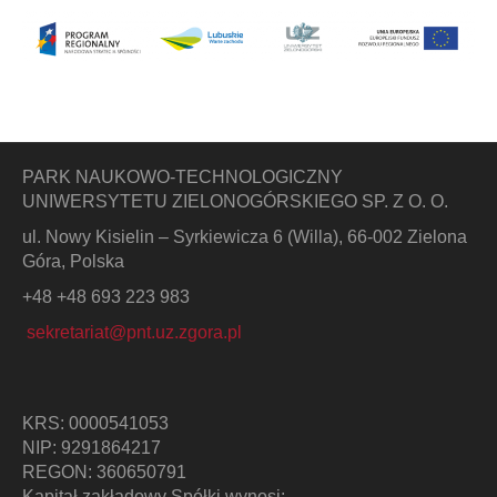
PARK NAUKOWO-TECHNOLOGICZNY
UNIWERSYTETU ZIELONOGÓRSKIEGO SP. Z O. O.
ul. Nowy Kisielin – Syrkiewicza 6 (Willa), 66-002 Zielona
Góra, Polska
+48 +48 693 223 983
sekretariat@pnt.uz.zgora.pl
KRS: 0000541053
NIP: 9291864217
REGON: 360650791
Kapitał zakładowy Spółki wynosi: