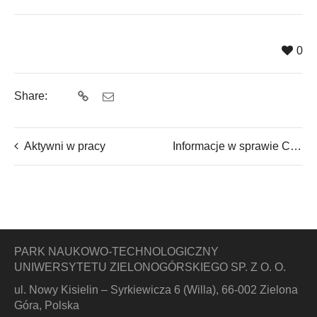
0
Share:
Aktywni w pracy
Informacje w sprawie COVID-19
PARK NAUKOWO-TECHNOLOGICZNY
UNIWERSYTETU ZIELONOGÓRSKIEGO SP. Z O. O.
ul. Nowy Kisielin – Syrkiewicza 6 (Willa), 66-002 Zielona
Góra, Polska