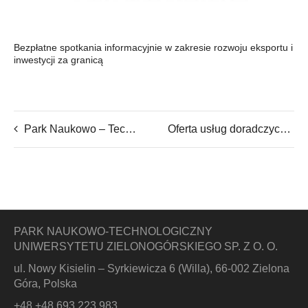
Bezpłatne spotkania informacyjnie w zakresie rozwoju eksportu i
inwestycji za granicą
Park Naukowo – Technologiczny Uniwersytetu Zielonogórskiego Sp. z o. o. prezentuje: pracę przedwdrożeniową
Oferta usług doradczych na rok 2022
PARK NAUKOWO-TECHNOLOGICZNY
UNIWERSYTETU ZIELONOGÓRSKIEGO SP. Z O. O.
ul. Nowy Kisielin – Syrkiewicza 6 (Willa), 66-002 Zielona
Góra, Polska
+48 +48 693 223 983