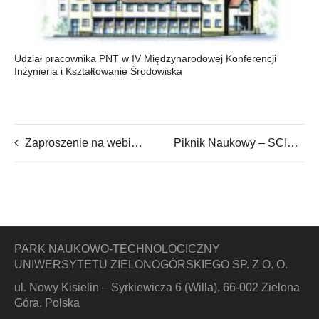
Udział pracownika PNT w IV Międzynarodowej Konferencji
Inżynieria i Kształtowanie Środowiska
Zaproszenie na webinarium ”Treści i usługi cyfrowe – nowe obowiązki dla przedsiębiorców”
Piknik Naukowy – SCIENCE EVENT
PARK NAUKOWO-TECHNOLOGICZNY
UNIWERSYTETU ZIELONOGÓRSKIEGO SP. Z O. O.
ul. Nowy Kisielin – Syrkiewicza 6 (Willa), 66-002 Zielona
Góra, Polska