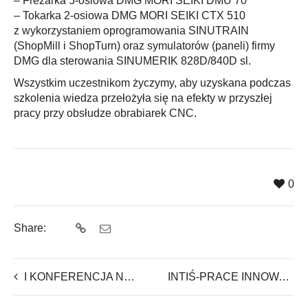
– Frezarka 5-osiowa DMG MORI SEIKI DMU 70
– Tokarka 2-osiowa DMG MORI SEIKI CTX 510
z wykorzystaniem oprogramowania SINUTRAIN
(ShopMill i ShopTurn) oraz symulatorów (paneli) firmy
DMG dla sterowania SINUMERIK 828D/840D sl.
Wszystkim uczestnikom życzymy, aby uzyskana podczas
szkolenia wiedza przełożyła się na efekty w przyszłej
pracy przy obsłudze obrabiarek CNC.
0
Share:
I KONFERENCJA NAUKOWO-PRAKTYCZNA ONLINE
INTIŚ-PRACE INNOWACYJNE