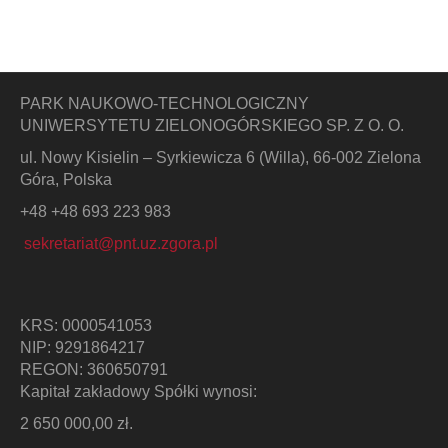
PARK NAUKOWO-TECHNOLOGICZNY
UNIWERSYTETU ZIELONOGÓRSKIEGO SP. Z O. O.
ul. Nowy Kisielin – Syrkiewicza 6 (Willa), 66-002 Zielona
Góra, Polska
+48 +48 693 223 983
sekretariat@pnt.uz.zgora.pl
KRS: 0000541053
NIP: 9291864217
REGON: 360650791
Kapitał zakładowy Spółki wynosi:
2 650 000,00 zł.