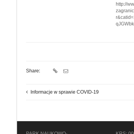
http://w
zagranic
r&catid
qJGWbk
Share:
Informacje w sprawie COVID-19
PARK NAUKOWO-
KRS: 0