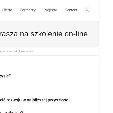
Oferta
Partnerzy
Projekty
Kontakt
rasza na szkolenie on-line
prasza na szkolenie on-line
zysie”
ść rozwoju w najbliższej przyszłości
ugim okresie?