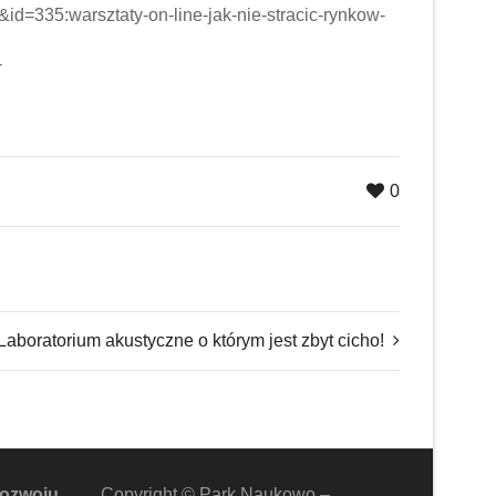
id=335:warsztaty-on-line-jak-nie-stracic-rynkow-
-
0
Laboratorium akustyczne o którym jest zbyt cicho!
rozwoju
Copyright © Park Naukowo –