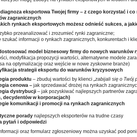
diagnoza eksportowa Twojej firmy – z czego korzystać i c
ów zagranicznych
akich rynkach eksportowych możesz odnieść sukces, a jaki
zybko przeanalizować i zrozumieć rynki zagraniczne;
 szukać informacji o rynkach zagranicznych, konkurentach i kli
dostosować model biznesowy firmy do nowych warunków
ści, modyfikacja propozycji wartości, alternatywne modele zara
sa na optymalizację oraz wejście w nowe zyskowne branże)
fikacja strategii eksportu do warunków kryzysowych
tegia produktu
– zbuduj wartości by klienci
„zabijali się o Twój 
tegia cenowa –
jak sprzedawać drożej na rynkach zagranicznyc
egia dystrybucji
– jak pozyskiwać najlepszych partnerów zag
h, decydentów w korporacjach)
tegie komunikacji i promocji na rynkach zagranicznych
tyczne porady
najlepszych eksporterów na trudne czasy
a pytań i odpowiedzi
nformacji oraz formularz zgłoszeniowy można uzyskać pod poni