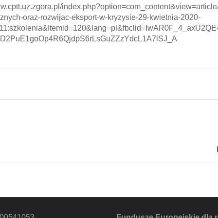
ww.cptt.uz.zgora.pl/index.php?option=com_content&view=article&
znych-oraz-rozwijac-eksport-w-kryzysie-29-kwietnia-2020-
=11:szkolenia&Itemid=120&lang=pl&fbclid=IwAR0F_4_axU2QE
D2PuE1goOp4R6QjdpS6rLsGuZZzYdcL1A7lSJ_A
000541053
Fundusze Europejskie dla 