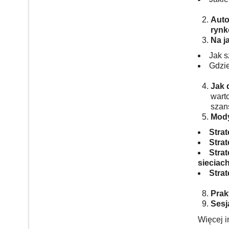
Auto
rynk
Na j
Jak s
Gdzie
Jak 
warto
szan
Mody
Stra
Stra
Strat
sieciac
Stra
Prak
Sesj
Więcej i