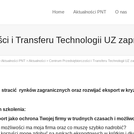
Home
Aktualności PNT
O nas
i i Transferu Technologii UZ zap
>
Aktualności PNT
>
Aktualności
>
Centrum Przedsiębiorczości i Transferu Technologii UZ za
e stracić rynków zagranicznych
oraz rozwijać eksport w kry
 szkolenia:
ort jako ochrona Twojej firmy w trudnych czasach i możliwo
 możliwości ma moja firma oraz co muszę szybko nadrobić?
 korzyści mogę zdobyć na rynkach eksportowych w krótkim i dł