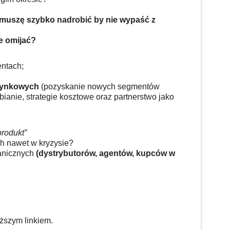
o muszę szybko nadrobić by nie wypaść z
e omijać?
entach;
 rynkowych
(pozyskanie nowych segmentów
bianie, strategie kosztowe oraz partnerstwo jako
produkt”
h nawet w kryzysie?
ranicznych
(dystrybutorów, agentów, kupców w
ższym linkiem.