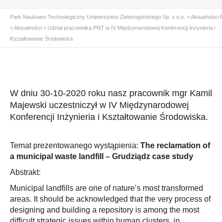
Park Naukowo-Technologiczny Uniwersytetu Zielonogórskiego Sp. z o.o.
>
Aktualności
>
Aktualności
>
Udział pracownika PNT w IV Międzynarodowej Konferencji Inżynieria i
Kształtowanie Środowiska
W dniu 30-10-2020 roku nasz pracownik mgr Kamil
Majewski uczestniczył w
IV Międzynarodowej
Konferencji Inżynieria i Kształtowanie Środowiska.
Temat prezentowanego wystąpienia:
The reclamation of
a municipal waste landfill – Grudziądz case study
Abstrakt:
Municipal landfills are one of nature’s most transformed
areas. It should be acknowledged that the very process of
designing and building a repository is among the most
difficult strategic issues within human clusters, in