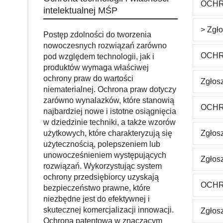
OCHR
intelektualnej MŚP
> Zgł
Postęp zdolności do tworzenia
nowoczesnych rozwiązań zarówno
OCHR
pod względem technologii, jak i
produktów wymaga właściwej
ochrony praw do wartości
Zgłos
niematerialnej. Ochrona praw dotyczy
zarówno wynalazków, które stanowią
OCHR
najbardziej nowe i istotne osiągnięcia
w dziedzinie techniki, a także wzorów
użytkowych, które charakteryzują się
Zgłos
użytecznością, polepszeniem lub
unowocześnieniem występujących
Zgłos
rozwiązań. Wykorzystując system
ochrony przedsiębiorcy uzyskają
OCHR
bezpieczeństwo prawne, które
niezbędne jest do efektywnej i
skutecznej komercjalizacji innowacji.
Zgłos
Ochrona patentowa w znaczącym