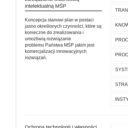
intelektualną MŚP
TRAN
Koncepcja stanowi plan w postaci
KNO
jasno określonych czynności, które są
konieczne do zrealizowania i
umożliwią rozwiązanie
PROC
problemu Państwa MŚP jakim jest
komercjalizacji innowacyjnych
PROC
rozwiązań.
SYST
STRA
INST
Ochrona technologii i własności